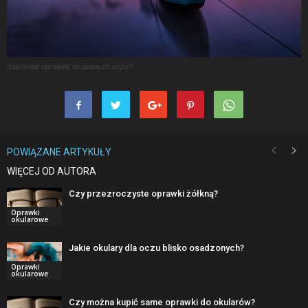
Jaki kolor oprawek do piwnych oczu?
POWIĄZANE ARTYKUŁY
WIĘCEJ OD AUTORA
Czy przezroczyste oprawki żółkną?
Oprawki
okularowe
Jakie okulary dla oczu blisko osadzonych?
Oprawki
okularowe
Czy można kupić same oprawki do okularów?