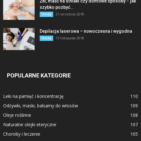
Żel, maść na siniaki czy domowe sposoby − jak
szybko pozbyć...
21 września 2018
Uroda
Depilacja laserowa – nowoczesna i wygodna
13 listopada 2018
Uroda
POPULARNE KATEGORIE
Leki na pamięć i koncentrację
110
Odżywki, maski, balsamy do włosów
109
Oleje roślinne
108
Naturalne olejki eteryczne
107
Choroby i leczenie
105