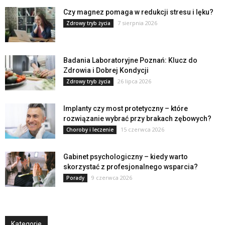
Czy magnez pomaga w redukcji stresu i lęku?
7 sierpnia 2026
Zdrowy tryb życia
Badania Laboratoryjne Poznań: Klucz do
Zdrowia i Dobrej Kondycji
26 lipca 2026
Zdrowy tryb życia
Implanty czy most protetyczny – które
rozwiązanie wybrać przy brakach zębowych?
15 czerwca 2026
Choroby i leczenie
Gabinet psychologiczny – kiedy warto
skorzystać z profesjonalnego wsparcia?
9 czerwca 2026
Porady
Kategorie