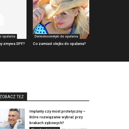
o opalania
Dermokosmetyki do opalania
rny zmywa SPF?
Co zamiast olejku do opalania?
ZOBACZ TEŻ
Implanty czy most protetyczny –
które rozwiązanie wybrać przy
brakach zębowych?