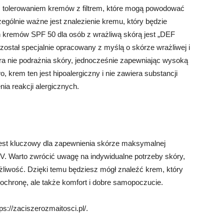
z tolerowaniem kremów z filtrem, które mogą powodować
czególnie ważne jest znalezienie kremu, który będzie
h kremów SPF 50 dla osób z wrażliwą skórą jest „DEF
ostał specjalnie opracowany z myślą o skórze wrażliwej i
która nie podrażnia skóry, jednocześnie zapewniając wysoką
krem ten jest hipoalergiczny i nie zawiera substancji
ia reakcji alergicznych.
est kluczowy dla zapewnienia skórze maksymalnej
. Warto zwrócić uwagę na indywidualne potrzeby skóry,
ażliwość. Dzięki temu będziesz mógł znaleźć krem, który
o ochronę, ale także komfort i dobre samopoczucie.
s://zaciszerozmaitosci.pl/.