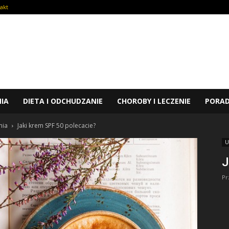
akt
NIA
DIETA I ODCHUDZANIE
CHOROBY I LECZENIE
PORA
nia
Jaki krem SPF 50 polecacie?
U
J
Pr