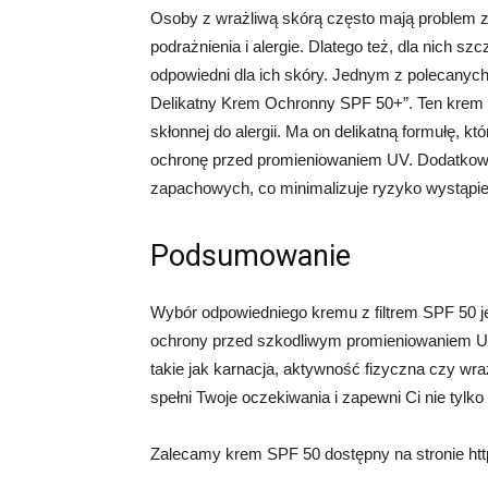
Osoby z wrażliwą skórą często mają problem 
podrażnienia i alergie. Dlatego też, dla nich sz
odpowiedni dla ich skóry. Jednym z polecanyc
Delikatny Krem Ochronny SPF 50+”. Ten krem z
skłonnej do alergii. Ma on delikatną formułę, 
ochronę przed promieniowaniem UV. Dodatkowo, 
zapachowych, co minimalizuje ryzyko wystąpien
Podsumowanie
Wybór odpowiedniego kremu z filtrem SPF 50 j
ochrony przed szkodliwym promieniowaniem UV
takie jak karnacja, aktywność fizyczna czy wr
spełni Twoje oczekiwania i zapewni Ci nie tylk
Zalecamy krem SPF 50 dostępny na stronie http