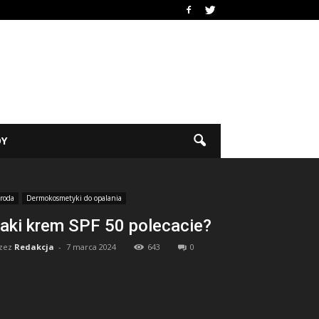
DY
roda
Dermokosmetyki do opalania
aki krem SPF 50 polecacie?
zez
Redakcja
-
7 marca 2024
643
0