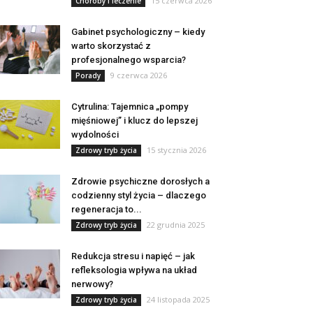
15 czerwca 2026
Choroby i leczenie
Gabinet psychologiczny – kiedy
warto skorzystać z
profesjonalnego wsparcia?
9 czerwca 2026
Porady
Cytrulina: Tajemnica „pompy
mięśniowej” i klucz do lepszej
wydolności
15 stycznia 2026
Zdrowy tryb życia
Zdrowie psychiczne dorosłych a
codzienny styl życia – dlaczego
regeneracja to...
22 grudnia 2025
Zdrowy tryb życia
Redukcja stresu i napięć – jak
refleksologia wpływa na układ
nerwowy?
24 listopada 2025
Zdrowy tryb życia