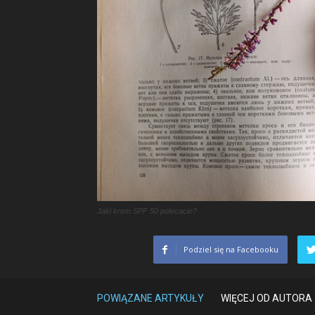
Jaki krem SPF 50 polecacie?
Podziel się na Facebooku
POWIĄZANE ARTYKUŁY
WIĘCEJ OD AUTORA