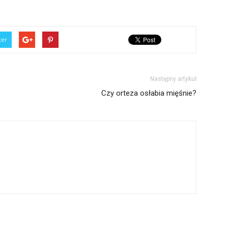
ter
Następny artykuł
Czy orteza osłabia mięśnie?