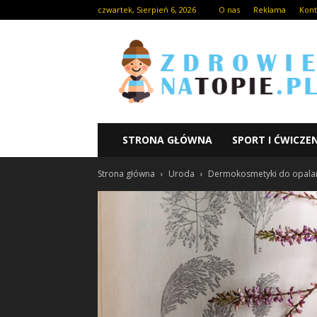
czwartek, Sierpień 6, 2026
O nas
Reklama
Kont
STRONA GŁÓWNA
SPORT I ĆWICZE
Strona główna
Uroda
Dermokosmetyki do opala