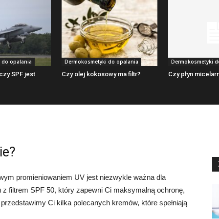
 do opalania
Dermokosmetyki do opalania
Dermokosmetyki d
czy SPF jest
Czy olej kokosowy ma filtr?
Czy płyn micela
ie?
iwym promieniowaniem UV jest niezwykle ważna dla
mu z filtrem SPF 50, który zapewni Ci maksymalną ochronę,
e przedstawimy Ci kilka polecanych kremów, które spełniają