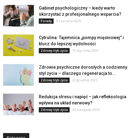
Gabinet psychologiczny – kiedy warto
skorzystać z profesjonalnego wsparcia?
9 czerwca 2026
Porady
Cytrulina: Tajemnica „pompy mięśniowej” i
klucz do lepszej wydolności
15 stycznia 2026
Zdrowy tryb życia
Zdrowie psychiczne dorosłych a codzienny
styl życia – dlaczego regeneracja to...
22 grudnia 2025
Zdrowy tryb życia
Redukcja stresu i napięć – jak refleksologia
wpływa na układ nerwowy?
24 listopada 2025
Zdrowy tryb życia
Kategorie