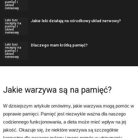
pamięć i
układ
nerwowy
Leki bez
Jakie leki działają na ośrodkowy układ nerwowy?
recepty na
pamięć i
układ
nerwowy
Leki bez
Dlaczego mam krótką pamięć?
recepty na
pamięć i
układ
nerwowy
Jakie warzywa są na pamięć?
W dzisiejszym artykule omówimy, jakie warzywa mogą pomóc w
poprawie pamięci. Pamięć jest niezwykle ważna dla naszego
codziennego funkcjonowania, a dieta może mieć wpływ na jej
jakość. Okazuje się, że niektóre warzywa są szczególnie
korzystne dla naszego mózgu i mogą pomóc w utrzymaniu