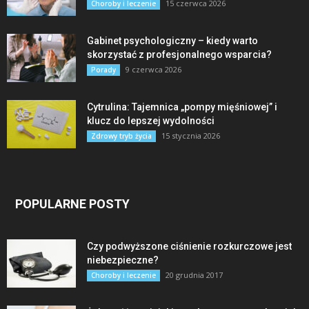
15 czerwca 2026
Choroby i leczenie
Gabinet psychologiczny – kiedy warto
skorzystać z profesjonalnego wsparcia?
9 czerwca 2026
Porady
Cytrulina: Tajemnica „pompy mięśniowej” i
klucz do lepszej wydolności
15 stycznia 2026
Zdrowy tryb życia
POPULARNE POSTY
Czy podwyższone ciśnienie rozkurczowe jest
niebezpieczne?
20 grudnia 2017
Choroby i leczenie