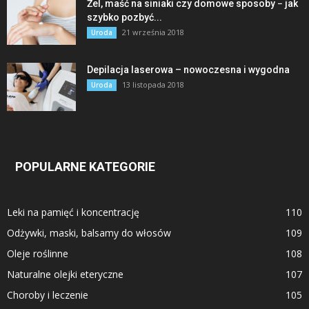
Żel, maść na siniaki czy domowe sposoby − jak
szybko pozbyć...
21 września 2018
Uroda
Depilacja laserowa – nowoczesna i wygodna
13 listopada 2018
Uroda
POPULARNE KATEGORIE
Leki na pamięć i koncentrację
110
Odżywki, maski, balsamy do włosów
109
Oleje roślinne
108
Naturalne olejki eteryczne
107
Choroby i leczenie
105