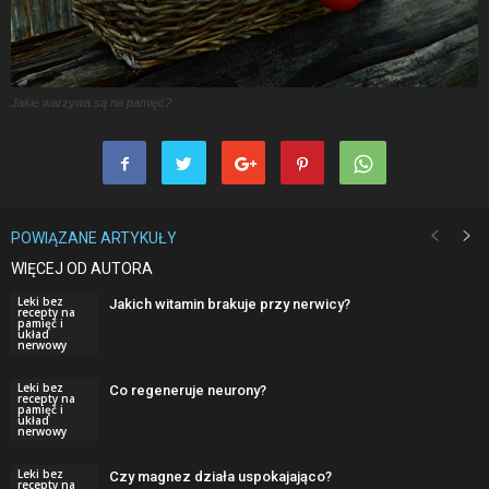
Jakie warzywa są na pamięć?
POWIĄZANE ARTYKUŁY
WIĘCEJ OD AUTORA
Leki bez
Jakich witamin brakuje przy nerwicy?
recepty na
pamięć i
układ
nerwowy
Leki bez
Co regeneruje neurony?
recepty na
pamięć i
układ
nerwowy
Leki bez
Czy magnez działa uspokajająco?
recepty na