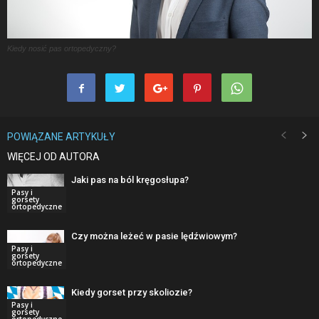
Kiedy nosić pas ortopedyczny?
POWIĄZANE ARTYKUŁY
WIĘCEJ OD AUTORA
Jaki pas na ból kręgosłupa?
Pasy i
gorsety
ortopedyczne
Czy można leżeć w pasie lędźwiowym?
Pasy i
gorsety
ortopedyczne
Kiedy gorset przy skoliozie?
Pasy i
gorsety
ortopedyczne