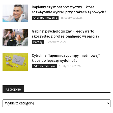
Implanty czy most protetyczny – które
rozwiązanie wybrać przy brakach zębowych?
15 czerwca 2026
Choroby i leczenie
Gabinet psychologiczny – kiedy warto
skorzystać z profesjonalnego wsparcia?
9 czerwca 2026
Porady
Cytrulina: Tajemnica „pompy mięśniowej” i
klucz do lepszej wydolności
15 stycznia 2026
Zdrowy tryb życia
Kategorie
Kategorie