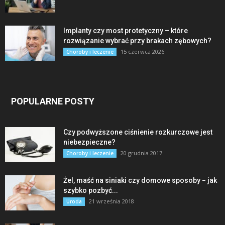
Implanty czy most protetyczny – które
rozwiązanie wybrać przy brakach zębowych?
15 czerwca 2026
Choroby i leczenie
POPULARNE POSTY
Czy podwyższone ciśnienie rozkurczowe jest
niebezpieczne?
20 grudnia 2017
Choroby i leczenie
Żel, maść na siniaki czy domowe sposoby − jak
szybko pozbyć...
21 września 2018
Uroda