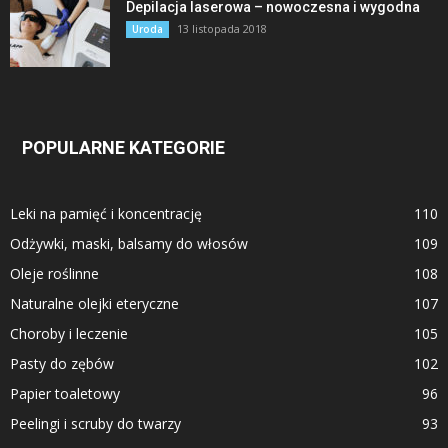
Depilacja laserowa – nowoczesna i wygodna
13 listopada 2018
Uroda
POPULARNE KATEGORIE
Leki na pamięć i koncentrację
110
Odżywki, maski, balsamy do włosów
109
Oleje roślinne
108
Naturalne olejki eteryczne
107
Choroby i leczenie
105
Pasty do zębów
102
Papier toaletowy
96
Peelingi i scruby do twarzy
93