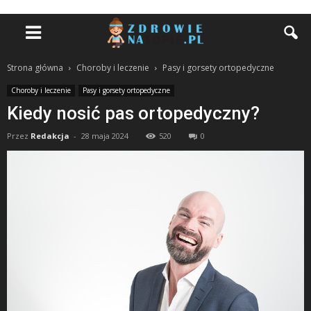
Strona główna
Choroby i leczenie
Pasy i gorsety ortopedyczne
Choroby i leczenie
Pasy i gorsety ortopedyczne
Kiedy nosić pas ortopedyczny?
Przez
Redakcja
-
28 maja 2024
520
0