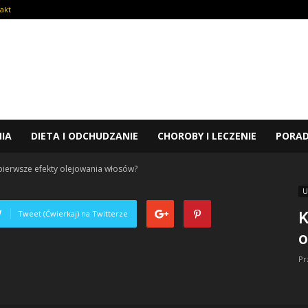
akt
NIA
DIETA I ODCHUDZANIE
CHOROBY I LECZENIE
PORA
pierwsze efekty olejowania włosów?
U
Tweet (Ćwierkaj) na Twitterze
K
o
Pr