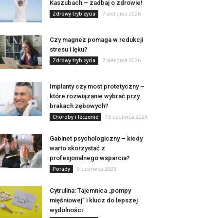
Kaszubach – zadbaj o zdrowie!
7 sierpnia 2026
Zdrowy tryb życia
Czy magnez pomaga w redukcji
stresu i lęku?
7 sierpnia 2026
Zdrowy tryb życia
Implanty czy most protetyczny –
które rozwiązanie wybrać przy
brakach zębowych?
15 czerwca 2026
Choroby i leczenie
Gabinet psychologiczny – kiedy
warto skorzystać z
profesjonalnego wsparcia?
9 czerwca 2026
Porady
Cytrulina: Tajemnica „pompy
mięśniowej” i klucz do lepszej
wydolności