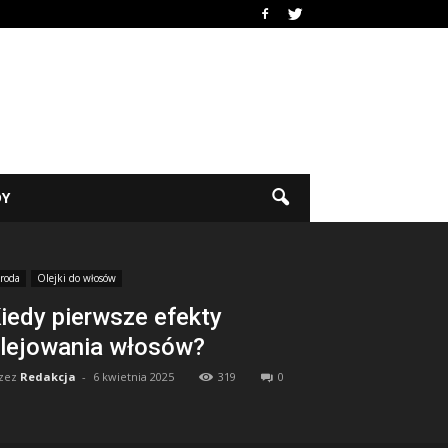
DY
roda
Olejki do włosów
iedy pierwsze efekty
lejowania włosów?
zez
Redakcja
-
6 kwietnia 2025
319
0