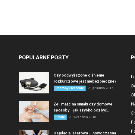
POPULARNE POSTY
P
Czy podwyższone ciśnienie
Le
rozkurczowe jest niebezpieczne?
O
20 grudnia 2017
Choroby i leczenie
Ol
Na
Żel, maść na siniaki czy domowe
sposoby − jak szybko pozbyć...
Ch
21 września 2018
Uroda
P
Pa
–
Depilacja laserowa – nowoczesna