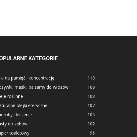
OPULARNE KATEGORIE
ki na pamięć i koncentrację
110
dżywki, maski, balsamy do włosów
109
eje roślinne
108
turalne olejki eteryczne
107
oroby i leczenie
105
asty do zębów
102
pier toaletowy
96