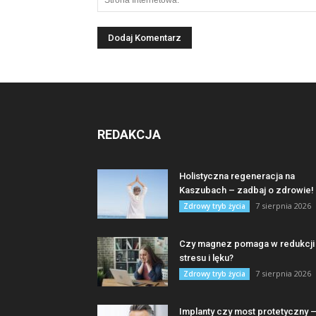
REDAKCJA
Holistyczna regeneracja na
Kaszubach – zadbaj o zdrowie!
7 sierpnia 2026
Zdrowy tryb życia
Czy magnez pomaga w redukcji
stresu i lęku?
7 sierpnia 2026
Zdrowy tryb życia
Implanty czy most protetyczny 