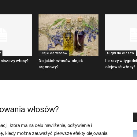
w
Olejki do włosów
Olejki do włosów
 niszczy włosy?
Do jakich włosów olejek
Ile razy w tygod
argonowy?
olejować włosy?
ejowania włosów?
cji, która ma na celu nawilżenie, odżywienie i
ę, kiedy można zauważyć pierwsze efekty olejowania