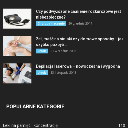
Czy podwyższone ciśnienie rozkurczowe jest
niebezpieczne?
20 grudnia 2017
Choroby i leczenie
Żel, maść na siniaki czy domowe sposoby − jak
szybko pozbyć...
21 września 2018
Uroda
Depilacja laserowa – nowoczesna i wygodna
13 listopada 2018
Uroda
POPULARNE KATEGORIE
Leki na pamięć i koncentrację
110