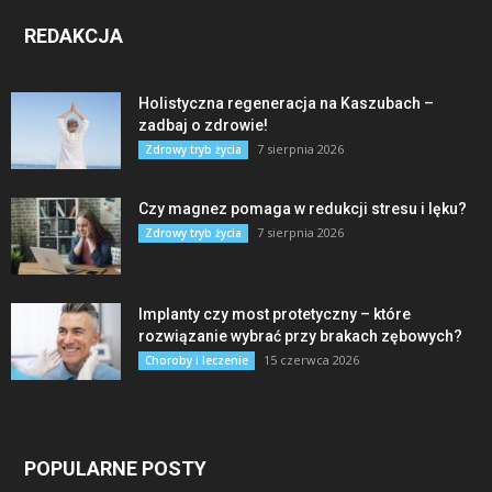
REDAKCJA
Holistyczna regeneracja na Kaszubach –
zadbaj o zdrowie!
7 sierpnia 2026
Zdrowy tryb życia
Czy magnez pomaga w redukcji stresu i lęku?
7 sierpnia 2026
Zdrowy tryb życia
Implanty czy most protetyczny – które
rozwiązanie wybrać przy brakach zębowych?
15 czerwca 2026
Choroby i leczenie
POPULARNE POSTY