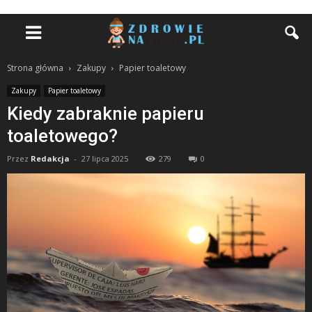
Strona główna
Zakupy
Papier toaletowy
Zakupy
Papier toaletowy
Kiedy zabraknie papieru
toaletowego?
Przez
Redakcja
-
27 lipca 2025
279
0