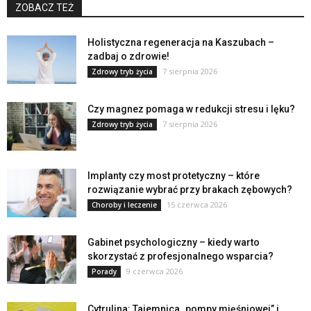
ZOBACZ TEŻ
Holistyczna regeneracja na Kaszubach –
zadbaj o zdrowie!
7 sierpnia 2026
Zdrowy tryb życia
Czy magnez pomaga w redukcji stresu i lęku?
7 sierpnia 2026
Zdrowy tryb życia
Implanty czy most protetyczny – które
rozwiązanie wybrać przy brakach zębowych?
15 czerwca 2026
Choroby i leczenie
Gabinet psychologiczny – kiedy warto
skorzystać z profesjonalnego wsparcia?
9 czerwca 2026
Porady
Cytrulina: Tajemnica „pompy mięśniowej” i