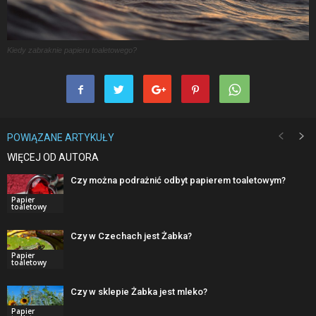
Kiedy zabraknie papieru toaletowego?
POWIĄZANE ARTYKUŁY
WIĘCEJ OD AUTORA
Czy można podrażnić odbyt papierem toaletowym?
Papier
toaletowy
Czy w Czechach jest Żabka?
Papier
toaletowy
Czy w sklepie Żabka jest mleko?
Papier