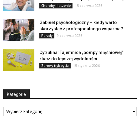
15 czerwca 2026
Choroby i leczenie
Gabinet psychologiczny – kiedy warto
skorzystać z profesjonalnego wsparcia?
9 czerwca 2026
Porady
Cytrulina: Tajemnica „pompy mięśniowej” i
klucz do lepszej wydolności
15 stycznia 2026
Zdrowy tryb życia
Kategorie
Kategorie