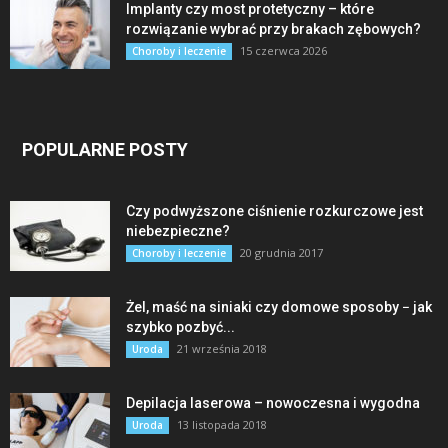
Implanty czy most protetyczny – które
rozwiązanie wybrać przy brakach zębowych?
15 czerwca 2026
Choroby i leczenie
POPULARNE POSTY
Czy podwyższone ciśnienie rozkurczowe jest
niebezpieczne?
20 grudnia 2017
Choroby i leczenie
Żel, maść na siniaki czy domowe sposoby − jak
szybko pozbyć...
21 września 2018
Uroda
Depilacja laserowa – nowoczesna i wygodna
13 listopada 2018
Uroda