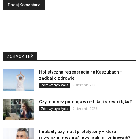
ZOBACZ TEŻ
Holistyczna regeneracja na Kaszubach –
zadbaj o zdrowie!
7 sierpnia 2026
Zdrowy tryb życia
Czy magnez pomaga w redukcji stresu i lęku?
7 sierpnia 2026
Zdrowy tryb życia
Implanty czy most protetyczny – które
rozwiązanie wybrać przy brakach zębowych?