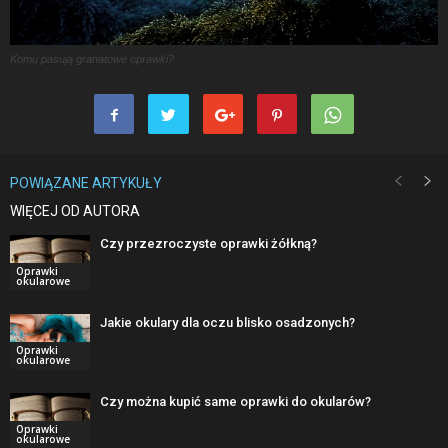
Komu pasują granatowe oprawki?
POWIĄZANE ARTYKUŁY
WIĘCEJ OD AUTORA
Czy przezroczyste oprawki żółkną?
Oprawki
okularowe
Jakie okulary dla oczu blisko osadzonych?
Oprawki
okularowe
Czy można kupić same oprawki do okularów?
Oprawki
okularowe