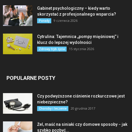
Gabinet psychologiczny – kiedy warto
skorzystać z profesjonalnego wsparcia?
9 czerwca 2026
Porady
Cytrulina: Tajemnica „pompy mięśniowej” i
klucz do lepszej wydolności
15 stycznia 2026
Zdrowy tryb życia
POPULARNE POSTY
Czy podwyższone ciśnienie rozkurczowe jest
niebezpieczne?
20 grudnia 2017
Choroby i leczenie
Żel, maść na siniaki czy domowe sposoby − jak
szybko pozbyć...