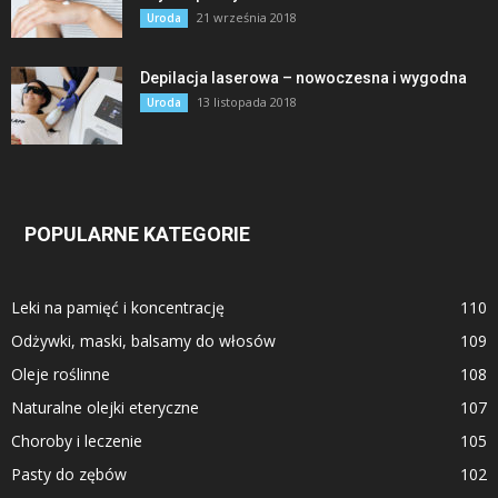
21 września 2018
Uroda
Depilacja laserowa – nowoczesna i wygodna
13 listopada 2018
Uroda
POPULARNE KATEGORIE
Leki na pamięć i koncentrację
110
Odżywki, maski, balsamy do włosów
109
Oleje roślinne
108
Naturalne olejki eteryczne
107
Choroby i leczenie
105
Pasty do zębów
102