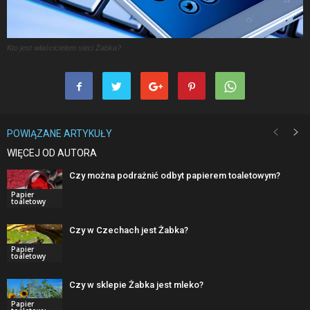
Kto jest właścicielem sieci Żabka?
POWIĄZANE ARTYKUŁY
WIĘCEJ OD AUTORA
Czy można podrażnić odbyt papierem toaletowym?
Papier
toaletowy
Czy w Czechach jest Żabka?
Papier
toaletowy
Czy w sklepie Żabka jest mleko?
Papier