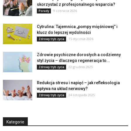
skorzystać z profesjonalnego wsparcia?
9 czerwca 2026
Porady
Cytrulina: Tajemnica „pompy mięśniowej” i
klucz do lepszej wydolności
15 stycznia 2026
Zdrowy tryb życia
Zdrowie psychiczne dorosłych a codzienny
styl życia – dlaczego regeneracja to...
22 grudnia 2025
Zdrowy tryb życia
Redukcja stresu i napięć – jak refleksologia
wpływa na układ nerwowy?
24 listopada 2025
Zdrowy tryb życia
Kategorie