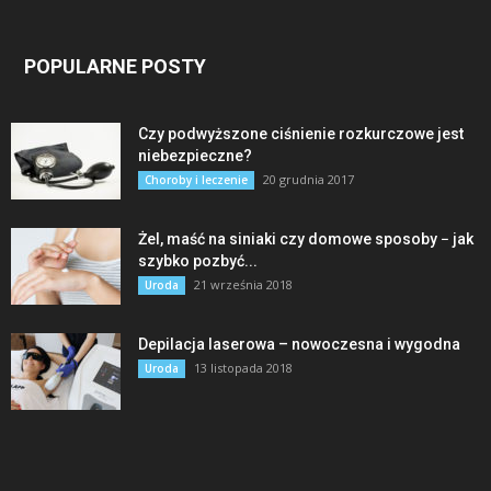
POPULARNE POSTY
Czy podwyższone ciśnienie rozkurczowe jest
niebezpieczne?
20 grudnia 2017
Choroby i leczenie
Żel, maść na siniaki czy domowe sposoby − jak
szybko pozbyć...
21 września 2018
Uroda
Depilacja laserowa – nowoczesna i wygodna
13 listopada 2018
Uroda