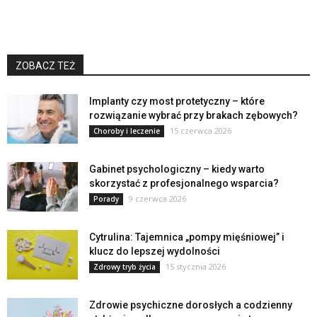
ZOBACZ TEŻ
Implanty czy most protetyczny – które
rozwiązanie wybrać przy brakach zębowych?
15 czerwca 2026
Choroby i leczenie
Gabinet psychologiczny – kiedy warto
skorzystać z profesjonalnego wsparcia?
9 czerwca 2026
Porady
Cytrulina: Tajemnica „pompy mięśniowej” i
klucz do lepszej wydolności
15 stycznia 2026
Zdrowy tryb życia
Zdrowie psychiczne dorosłych a codzienny