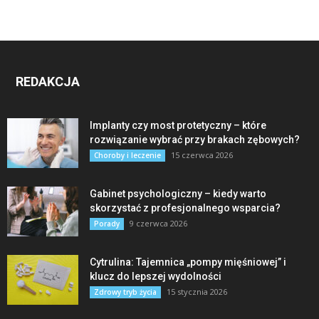
REDAKCJA
Implanty czy most protetyczny – które
rozwiązanie wybrać przy brakach zębowych?
15 czerwca 2026
Choroby i leczenie
Gabinet psychologiczny – kiedy warto
skorzystać z profesjonalnego wsparcia?
9 czerwca 2026
Porady
Cytrulina: Tajemnica „pompy mięśniowej” i
klucz do lepszej wydolności
15 stycznia 2026
Zdrowy tryb życia