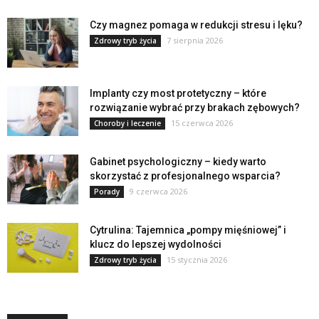
Czy magnez pomaga w redukcji stresu i lęku?
7 sierpnia 2026
Zdrowy tryb życia
Implanty czy most protetyczny – które
rozwiązanie wybrać przy brakach zębowych?
15 czerwca 2026
Choroby i leczenie
Gabinet psychologiczny – kiedy warto
skorzystać z profesjonalnego wsparcia?
9 czerwca 2026
Porady
Cytrulina: Tajemnica „pompy mięśniowej” i
klucz do lepszej wydolności
15 stycznia 2026
Zdrowy tryb życia