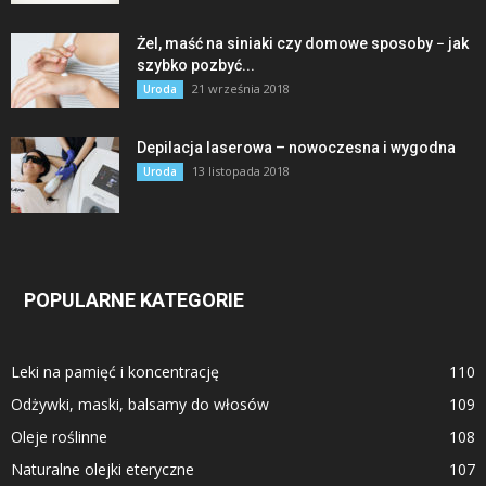
Żel, maść na siniaki czy domowe sposoby − jak
szybko pozbyć...
21 września 2018
Uroda
Depilacja laserowa – nowoczesna i wygodna
13 listopada 2018
Uroda
POPULARNE KATEGORIE
Leki na pamięć i koncentrację
110
Odżywki, maski, balsamy do włosów
109
Oleje roślinne
108
Naturalne olejki eteryczne
107