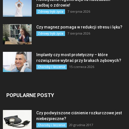
zadbaj o zdrowie!
7 sierpnia 2026
Zdrowy tryb życia
Czy magnez pomaga w redukcji stresu i lęku?
7 sierpnia 2026
Zdrowy tryb życia
Implanty czy most protetyczny – które
rozwiązanie wybrać przy brakach zębowych?
15 czerwca 2026
Choroby i leczenie
POPULARNE POSTY
Czy podwyższone ciśnienie rozkurczowe jest
niebezpieczne?
20 grudnia 2017
Choroby i leczenie