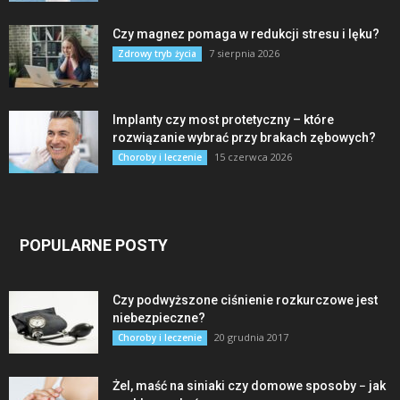
Czy magnez pomaga w redukcji stresu i lęku?
7 sierpnia 2026
Zdrowy tryb życia
Implanty czy most protetyczny – które
rozwiązanie wybrać przy brakach zębowych?
15 czerwca 2026
Choroby i leczenie
POPULARNE POSTY
Czy podwyższone ciśnienie rozkurczowe jest
niebezpieczne?
20 grudnia 2017
Choroby i leczenie
Żel, maść na siniaki czy domowe sposoby − jak