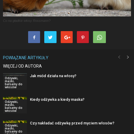
Co na gładkie włosy Rossmann?
POWIĄZANE ARTYKUŁY
WIĘCEJ OD AUTORA
Jak miód działa na włosy?
Odżywki,
maski,
balsamy do
włosów
Kiedy odżywka a kiedy maska?
Odżywki,
maski,
balsamy do
włosów
Czy nakładać odżywkę przed myciem włosów?
Odżywki,
maski,
balsamy do