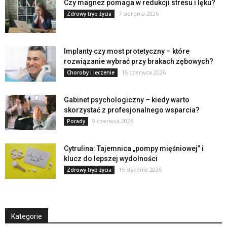
Czy magnez pomaga w redukcji stresu i lęku?
7 sierpnia 2026
Zdrowy tryb życia
Implanty czy most protetyczny – które
rozwiązanie wybrać przy brakach zębowych?
15 czerwca 2026
Choroby i leczenie
Gabinet psychologiczny – kiedy warto
skorzystać z profesjonalnego wsparcia?
9 czerwca 2026
Porady
Cytrulina: Tajemnica „pompy mięśniowej” i
klucz do lepszej wydolności
15 stycznia 2026
Zdrowy tryb życia
Kategorie