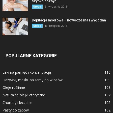
szybko pozbyć...
21 września 2018
Uroda
Depilacja laserowa – nowoczesna i wygodna
13 listopada 2018
Uroda
POPULARNE KATEGORIE
Leki na pamięć i koncentrację
110
Odżywki, maski, balsamy do włosów
109
Oleje roślinne
108
Naturalne olejki eteryczne
107
Choroby i leczenie
105
Pasty do zębów
102