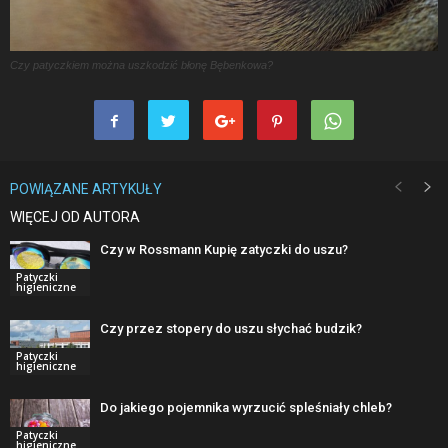
Czy patyczkiem można uszkodzić błonę Bębenkowa?
POWIĄZANE ARTYKUŁY
WIĘCEJ OD AUTORA
Czy w Rossmann Kupię zatyczki do uszu?
Patyczki
higieniczne
Czy przez stopery do uszu słychać budzik?
Patyczki
higieniczne
Do jakiego pojemnika wyrzucić spleśniały chleb?
Patyczki
higieniczne