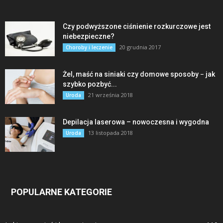
Czy podwyższone ciśnienie rozkurczowe jest
niebezpieczne?
20 grudnia 2017
Choroby i leczenie
Żel, maść na siniaki czy domowe sposoby − jak
szybko pozbyć...
21 września 2018
Uroda
Depilacja laserowa – nowoczesna i wygodna
13 listopada 2018
Uroda
POPULARNE KATEGORIE