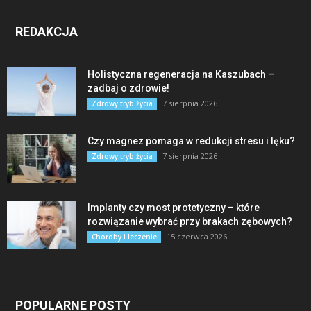
REDAKCJA
Holistyczna regeneracja na Kaszubach –
zadbaj o zdrowie!
7 sierpnia 2026
Zdrowy tryb życia
Czy magnez pomaga w redukcji stresu i lęku?
7 sierpnia 2026
Zdrowy tryb życia
Implanty czy most protetyczny – które
rozwiązanie wybrać przy brakach zębowych?
15 czerwca 2026
Choroby i leczenie
POPULARNE POSTY