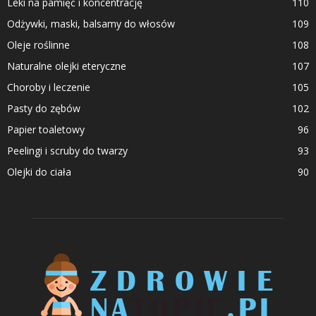
Leki na pamięć i koncentrację
110
Odżywki, maski, balsamy do włosów
109
Oleje roślinne
108
Naturalne olejki eteryczne
107
Choroby i leczenie
105
Pasty do zębów
102
Papier toaletowy
96
Peelingi i scruby do twarzy
93
Olejki do ciała
90