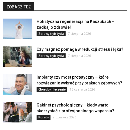
ZOBACZ TEŻ
Holistyczna regeneracja na Kaszubach –
zadbaj o zdrowie!
7 sierpnia 2026
Zdrowy tryb życia
Czy magnez pomaga w redukcji stresu i lęku?
7 sierpnia 2026
Zdrowy tryb życia
Implanty czy most protetyczny – które
rozwiązanie wybrać przy brakach zębowych?
15 czerwca 2026
Choroby i leczenie
Gabinet psychologiczny – kiedy warto
skorzystać z profesjonalnego wsparcia?
9 czerwca 2026
Porady