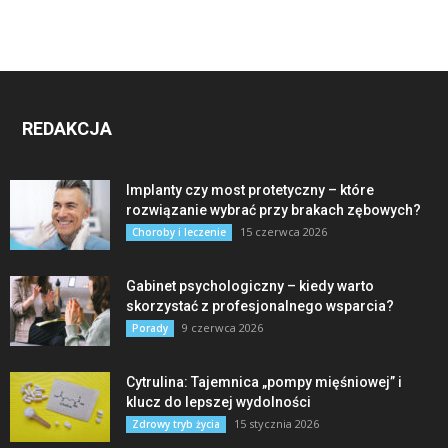
REDAKCJA
Implanty czy most protetyczny – które
rozwiązanie wybrać przy brakach zębowych?
15 czerwca 2026
Choroby i leczenie
Gabinet psychologiczny – kiedy warto
skorzystać z profesjonalnego wsparcia?
9 czerwca 2026
Porady
Cytrulina: Tajemnica „pompy mięśniowej” i
klucz do lepszej wydolności
15 stycznia 2026
Zdrowy tryb życia