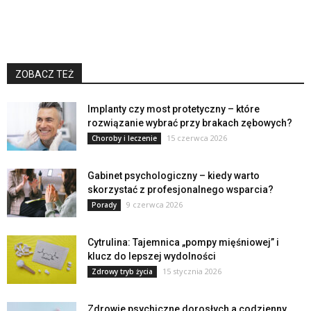
ZOBACZ TEŻ
Implanty czy most protetyczny – które
rozwiązanie wybrać przy brakach zębowych?
15 czerwca 2026
Choroby i leczenie
Gabinet psychologiczny – kiedy warto
skorzystać z profesjonalnego wsparcia?
9 czerwca 2026
Porady
Cytrulina: Tajemnica „pompy mięśniowej” i
klucz do lepszej wydolności
15 stycznia 2026
Zdrowy tryb życia
Zdrowie psychiczne dorosłych a codzienny