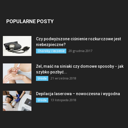
POPULARNE POSTY
Czy podwyższone ciśnienie rozkurczowe jest
niebezpieczne?
20 grudnia 2017
Choroby i leczenie
Żel, maść na siniaki czy domowe sposoby − jak
szybko pozbyć...
21 września 2018
Uroda
Depilacja laserowa – nowoczesna i wygodna
13 listopada 2018
Uroda