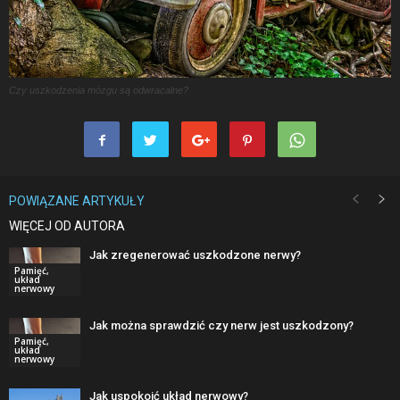
Czy uszkodzenia mózgu są odwracalne?
POWIĄZANE ARTYKUŁY
WIĘCEJ OD AUTORA
Jak zregenerować uszkodzone nerwy?
Pamięć,
układ
nerwowy
Jak można sprawdzić czy nerw jest uszkodzony?
Pamięć,
układ
nerwowy
Jak uspokoić układ nerwowy?