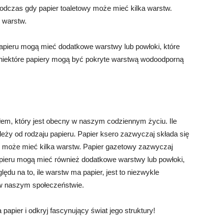
podczas gdy papier toaletowy może mieć kilka warstw.
 warstw.
papieru mogą mieć dodatkowe warstwy lub powłoki, które
, niektóre papiery mogą być pokryte warstwą wodoodporną
łem, który jest obecny w naszym codziennym życiu. Ile
eży od rodzaju papieru. Papier ksero zazwyczaj składa się
wy może mieć kilka warstw. Papier gazetowy zazwyczaj
papieru mogą mieć również dodatkowe warstwy lub powłoki,
ędu na to, ile warstw ma papier, jest to niezwykle
 w naszym społeczeństwie.
apier i odkryj fascynujący świat jego struktury!