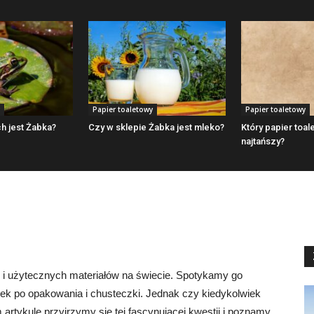
Papier toaletowy
Papier toaletowy
h jest Żabka?
Czy w sklepie Żabka jest mleko?
Który papier toal
najtańszy?
h i użytecznych materiałów na świecie. Spotykamy go
żek po opakowania i chusteczki. Jednak czy kiedykolwiek
 artykule przyjrzymy się tej fascynującej kwestii i poznamy