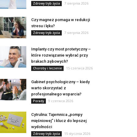
7 sierpnia 2026
Zdrowy tryb życia
Czy magnez pomaga w redukcji
stresu i lęku?
7 sierpnia 2026
Zdrowy tryb życia
Implanty czy most protetyczny –
które rozwiązanie wybrać przy
brakach zębowych?
15 czerwca 2026
Choroby i leczenie
Gabinet psychologiczny – kiedy
warto skorzystać z
profesjonalnego wsparcia?
9 czerwca 2026
Porady
Cytrulina: Tajemnica „pompy
mięśniowej” i klucz do lepszej
wydolności
15 stycznia 2026
Zdrowy tryb życia