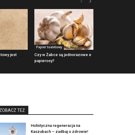
Papier toaletowy
etowy jest
Czy w Żabce są jednorazowe e
papierosy?
ZOBACZ TEŻ
Holistyczna regeneracja na
Kaszubach – zadbaj o zdrowie!