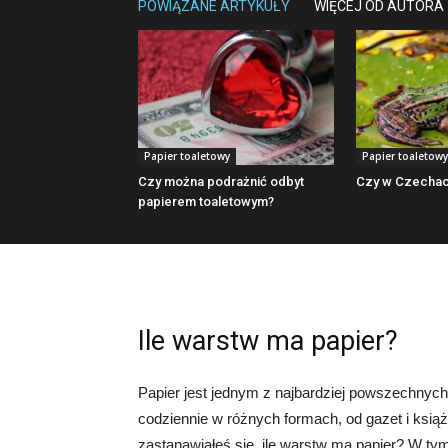
POWIĄZANE ARTYKUŁY
WIĘCEJ OD AUTORA
Papier toaletowy
Papier toaletowy
Czy można podrażnić odbyt
Czy w Czechac
papierem toaletowym?
Ile warstw ma papier?
Papier jest jednym z najbardziej powszechnyc
codziennie w różnych formach, od gazet i ksią
zastanawiałeś się, ile warstw ma papier? W tym