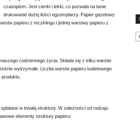
czasopism. Jest cienki i lekki, co pozwala na tanie
drukowanie dużej ilości egzemplarzy. Papier gazetowy
rstw papieru z recyklingu i jednej warstwy papieru z
Ka
naszego codziennego życia. Składa się z kilku warstw
nocześnie wytrzymałe. Liczba warstw papieru toaletowego
i produktu.
ą splatane w trwałą strukturę. W zależności od rodzaju
stawowe elementy struktury papieru: