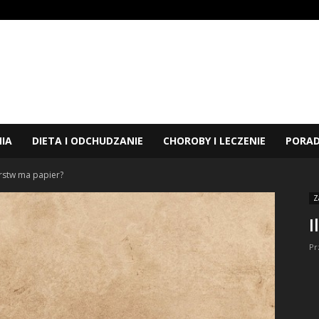
NIA
DIETA I ODCHUDZANIE
CHOROBY I LECZENIE
PORA
arstw ma papier?
Z
I
Pr