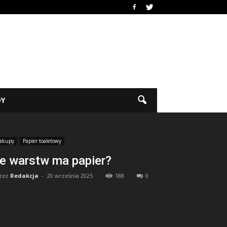
DY
akupy
Papier toaletowy
le warstw ma papier?
zez
Redakcja
-
20 września 2025
188
0