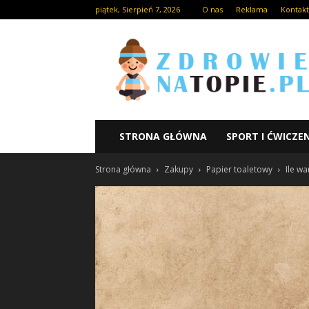
piątek, Sierpień 7, 2026
O nas
Reklama
Kontakt
STRONA GŁÓWNA
SPORT I ĆWICZE
Strona główna
Zakupy
Papier toaletowy
Ile w