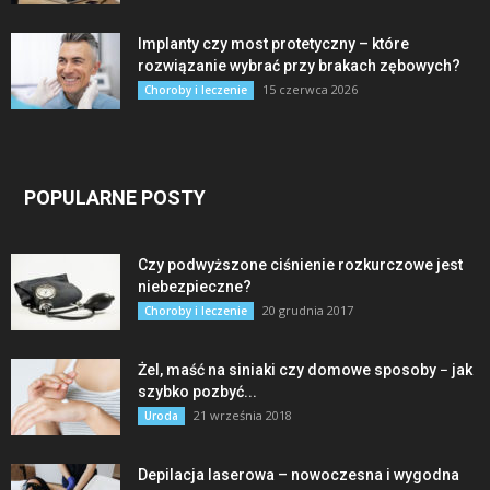
Implanty czy most protetyczny – które
rozwiązanie wybrać przy brakach zębowych?
15 czerwca 2026
Choroby i leczenie
POPULARNE POSTY
Czy podwyższone ciśnienie rozkurczowe jest
niebezpieczne?
20 grudnia 2017
Choroby i leczenie
Żel, maść na siniaki czy domowe sposoby − jak
szybko pozbyć...
21 września 2018
Uroda
Depilacja laserowa – nowoczesna i wygodna