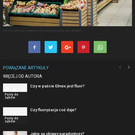
Na co zwracać uwagę przy zakupie pasty do zębów?
POWIĄZANE ARTYKUŁY
WIĘCEJ OD AUTORA
Czy w paście Elmex jest fluor?
Pasty do
zębów
Czy fluoryzacja coś daje?
Pasty do
zębów
Jakie są objawy paradontozy?