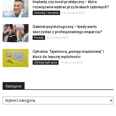
Implanty czy most protetyczny – które
rozwiązanie wybrać przy brakach zębowych?
15 czerwca 2026
Choroby i leczenie
Gabinet psychologiczny – kiedy warto
skorzystać z profesjonalnego wsparcia?
9 czerwca 2026
Porady
Cytrulina: Tajemnica „pompy mięśniowej” i
klucz do lepszej wydolności
15 stycznia 2026
Zdrowy tryb życia
Kategorie
Kategorie