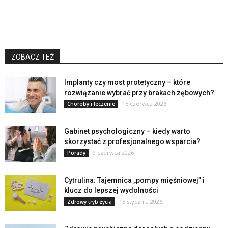
ZOBACZ TEŻ
Implanty czy most protetyczny – które
rozwiązanie wybrać przy brakach zębowych?
15 czerwca 2026
Choroby i leczenie
Gabinet psychologiczny – kiedy warto
skorzystać z profesjonalnego wsparcia?
9 czerwca 2026
Porady
Cytrulina: Tajemnica „pompy mięśniowej” i
klucz do lepszej wydolności
15 stycznia 2026
Zdrowy tryb życia