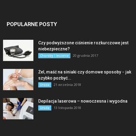
POPULARNE POSTY
Czy podwyższone ciśnienie rozkurczowe jest
niebezpieczne?
20 grudnia 2017
Choroby i leczenie
Żel, maść na siniaki czy domowe sposoby − jak
szybko pozbyć...
21 września 2018
Uroda
Depilacja laserowa – nowoczesna i wygodna
13 listopada 2018
Uroda