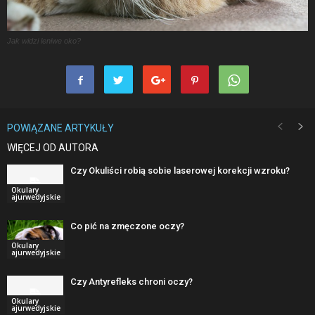
Jak widzi leniwe oko?
POWIĄZANE ARTYKUŁY
WIĘCEJ OD AUTORA
Czy Okuliści robią sobie laserowej korekcji wzroku?
Okulary
ajurwedyjskie
Co pić na zmęczone oczy?
Okulary
ajurwedyjskie
Czy Antyrefleks chroni oczy?
Okulary
ajurwedyjskie