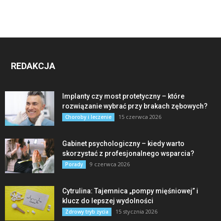
REDAKCJA
Implanty czy most protetyczny – które
rozwiązanie wybrać przy brakach zębowych?
15 czerwca 2026
Choroby i leczenie
Gabinet psychologiczny – kiedy warto
skorzystać z profesjonalnego wsparcia?
9 czerwca 2026
Porady
Cytrulina: Tajemnica „pompy mięśniowej” i
klucz do lepszej wydolności
15 stycznia 2026
Zdrowy tryb życia