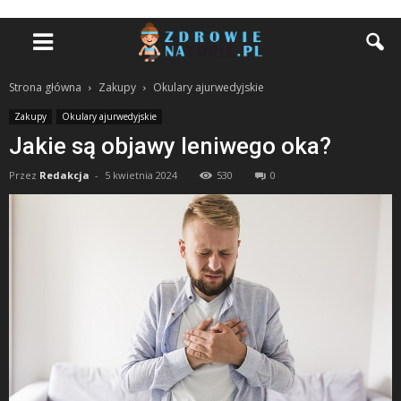
Strona główna
Zakupy
Okulary ajurwedyjskie
Zakupy
Okulary ajurwedyjskie
Jakie są objawy leniwego oka?
Przez
Redakcja
-
5 kwietnia 2024
530
0