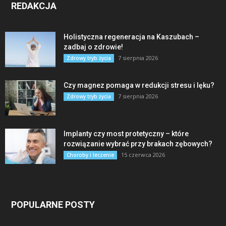
REDAKCJA
Holistyczna regeneracja na Kaszubach –
zadbaj o zdrowie!
7 sierpnia 2026
Zdrowy tryb życia
Czy magnez pomaga w redukcji stresu i lęku?
7 sierpnia 2026
Zdrowy tryb życia
Implanty czy most protetyczny – które
rozwiązanie wybrać przy brakach zębowych?
15 czerwca 2026
Choroby i leczenie
POPULARNE POSTY