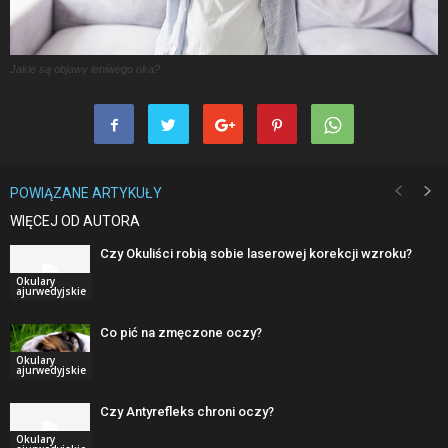
Jakie są objawy leniwego oka?
POWIĄZANE ARTYKUŁY
WIĘCEJ OD AUTORA
Czy Okuliści robią sobie laserowej korekcji wzroku?
Okulary
ajurwedyjskie
Co pić na zmęczone oczy?
Okulary
ajurwedyjskie
Czy Antyrefleks chroni oczy?
Okulary