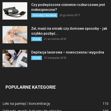
Czy podwyższone ciśnienie rozkurczowe jest
niebezpieczne?
20 grudnia 2017
Choroby i leczenie
Żel, maść na siniaki czy domowe sposoby − jak
szybko pozbyć...
21 września 2018
Uroda
Depilacja laserowa – nowoczesna i wygodna
13 listopada 2018
Uroda
POPULARNE KATEGORIE
Leki na pamięć i koncentrację
110
Odżywki, maski, balsamy do włosów
109