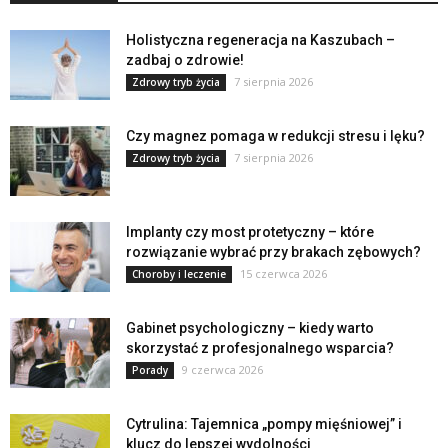
Holistyczna regeneracja na Kaszubach –
zadbaj o zdrowie!
7 sierpnia 2026
Zdrowy tryb życia
Czy magnez pomaga w redukcji stresu i lęku?
7 sierpnia 2026
Zdrowy tryb życia
Implanty czy most protetyczny – które
rozwiązanie wybrać przy brakach zębowych?
15 czerwca 2026
Choroby i leczenie
Gabinet psychologiczny – kiedy warto
skorzystać z profesjonalnego wsparcia?
9 czerwca 2026
Porady
Cytrulina: Tajemnica „pompy mięśniowej” i
klucz do lepszej wydolności