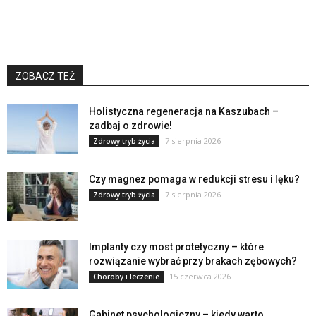
ZOBACZ TEŻ
Holistyczna regeneracja na Kaszubach –
zadbaj o zdrowie!
7 sierpnia 2026
Zdrowy tryb życia
Czy magnez pomaga w redukcji stresu i lęku?
7 sierpnia 2026
Zdrowy tryb życia
Implanty czy most protetyczny – które
rozwiązanie wybrać przy brakach zębowych?
15 czerwca 2026
Choroby i leczenie
Gabinet psychologiczny – kiedy warto