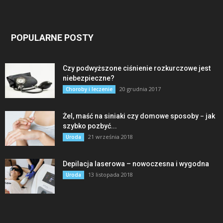
POPULARNE POSTY
Czy podwyższone ciśnienie rozkurczowe jest
niebezpieczne?
20 grudnia 2017
Choroby i leczenie
Żel, maść na siniaki czy domowe sposoby − jak
szybko pozbyć...
21 września 2018
Uroda
Depilacja laserowa – nowoczesna i wygodna
13 listopada 2018
Uroda