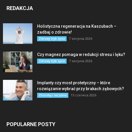
REDAKCJA
Holistyczna regeneracja na Kaszubach –
zadbaj o zdrowie!
7 sierpnia 2026
Zdrowy tryb życia
Czy magnez pomaga w redukcji stresu i lęku?
7 sierpnia 2026
Zdrowy tryb życia
Implanty czy most protetyczny – które
rozwiązanie wybrać przy brakach zębowych?
15 czerwca 2026
Choroby i leczenie
POPULARNE POSTY