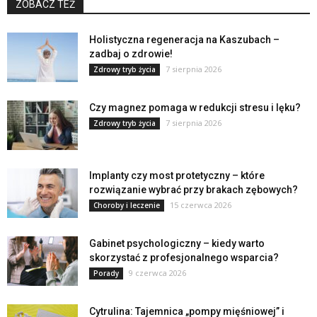
ZOBACZ TEŻ
Holistyczna regeneracja na Kaszubach –
zadbaj o zdrowie!
7 sierpnia 2026
Zdrowy tryb życia
Czy magnez pomaga w redukcji stresu i lęku?
7 sierpnia 2026
Zdrowy tryb życia
Implanty czy most protetyczny – które
rozwiązanie wybrać przy brakach zębowych?
15 czerwca 2026
Choroby i leczenie
Gabinet psychologiczny – kiedy warto
skorzystać z profesjonalnego wsparcia?
9 czerwca 2026
Porady
Cytrulina: Tajemnica „pompy mięśniowej” i