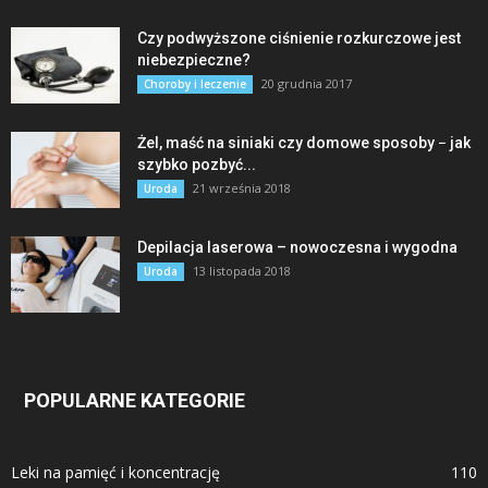
Czy podwyższone ciśnienie rozkurczowe jest
niebezpieczne?
20 grudnia 2017
Choroby i leczenie
Żel, maść na siniaki czy domowe sposoby − jak
szybko pozbyć...
21 września 2018
Uroda
Depilacja laserowa – nowoczesna i wygodna
13 listopada 2018
Uroda
POPULARNE KATEGORIE
Leki na pamięć i koncentrację
110