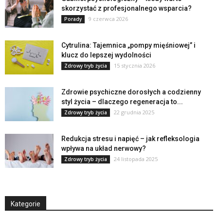
skorzystać z profesjonalnego wsparcia?
9 czerwca 2026
Porady
Cytrulina: Tajemnica „pompy mięśniowej” i
klucz do lepszej wydolności
15 stycznia 2026
Zdrowy tryb życia
Zdrowie psychiczne dorosłych a codzienny
styl życia – dlaczego regeneracja to...
22 grudnia 2025
Zdrowy tryb życia
Redukcja stresu i napięć – jak refleksologia
wpływa na układ nerwowy?
24 listopada 2025
Zdrowy tryb życia
Kategorie