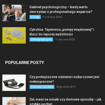
Gabinet psychologiczny – kiedy warto
skorzystać z profesjonalnego wsparcia?
9 czerwca 2026
Porady
Cytrulina: Tajemnica „pompy mięśniowej” i
klucz do lepszej wydolności
15 stycznia 2026
Zdrowy tryb życia
POPULARNE POSTY
Czy podwyższone ciśnienie rozkurczowe jest
niebezpieczne?
20 grudnia 2017
Choroby i leczenie
Żel, maść na siniaki czy domowe sposoby − jak
szybko pozbyć...