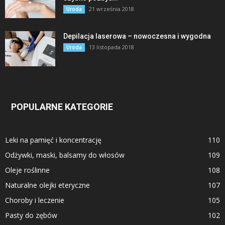
21 września 2018
Uroda
Depilacja laserowa – nowoczesna i wygodna
13 listopada 2018
Uroda
POPULARNE KATEGORIE
Leki na pamięć i koncentrację
110
Odżywki, maski, balsamy do włosów
109
Oleje roślinne
108
Naturalne olejki eteryczne
107
Choroby i leczenie
105
Pasty do zębów
102