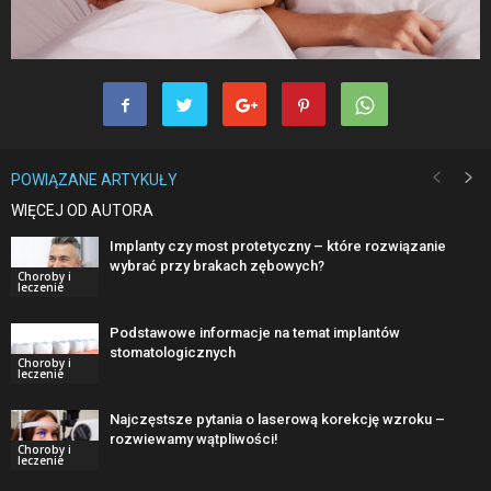
POWIĄZANE ARTYKUŁY
WIĘCEJ OD AUTORA
Implanty czy most protetyczny – które rozwiązanie
wybrać przy brakach zębowych?
Choroby i
leczenie
Podstawowe informacje na temat implantów
stomatologicznych
Choroby i
leczenie
Najczęstsze pytania o laserową korekcję wzroku –
rozwiewamy wątpliwości!
Choroby i
leczenie