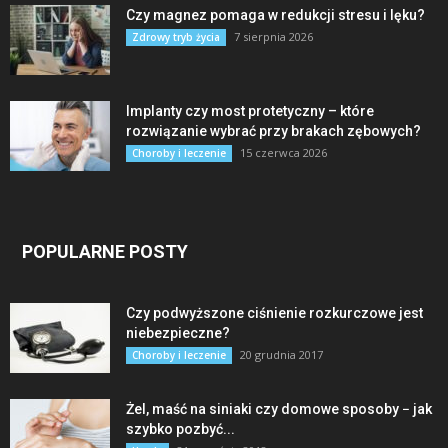
Czy magnez pomaga w redukcji stresu i lęku?
7 sierpnia 2026
Zdrowy tryb życia
Implanty czy most protetyczny – które
rozwiązanie wybrać przy brakach zębowych?
15 czerwca 2026
Choroby i leczenie
POPULARNE POSTY
Czy podwyższone ciśnienie rozkurczowe jest
niebezpieczne?
20 grudnia 2017
Choroby i leczenie
Żel, maść na siniaki czy domowe sposoby − jak
szybko pozbyć...