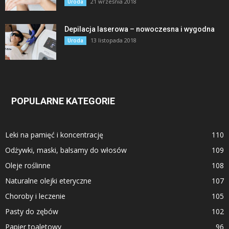
21 września 2018
Uroda
Depilacja laserowa – nowoczesna i wygodna
13 listopada 2018
Uroda
POPULARNE KATEGORIE
Leki na pamięć i koncentrację
110
Odżywki, maski, balsamy do włosów
109
Oleje roślinne
108
Naturalne olejki eteryczne
107
Choroby i leczenie
105
Pasty do zębów
102
Papier toaletowy
96