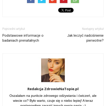
Poprzedni artykuł
Następny artykuł
Podstawowe informacje o
Jak leczyć nadciśnienie
badaniach prenatalnych
pierwotne?
Redakcja ZdrowieNaTopie.pl
Oszalałam na punkcie zdrowego odżywiania i ćwiczeń, ale
wiecie co? Było warto, czuje się o niebo lepiej! A teraz
postanowiłam zarazić innych swoją pasją :-)