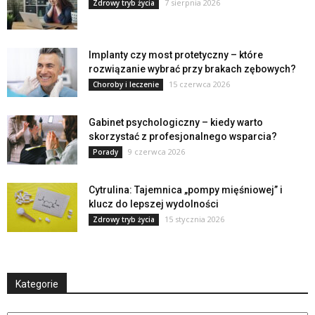
7 sierpnia 2026
Zdrowy tryb życia
Implanty czy most protetyczny – które
rozwiązanie wybrać przy brakach zębowych?
15 czerwca 2026
Choroby i leczenie
Gabinet psychologiczny – kiedy warto
skorzystać z profesjonalnego wsparcia?
9 czerwca 2026
Porady
Cytrulina: Tajemnica „pompy mięśniowej” i
klucz do lepszej wydolności
15 stycznia 2026
Zdrowy tryb życia
Kategorie
Kategorie