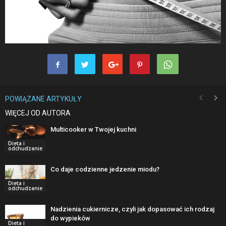
POWIĄZANE ARTYKUŁY
WIĘCEJ OD AUTORA
Multicooker w Twojej kuchni
Dieta i
odchudzanie
Co daje codzienne jedzenie miodu?
Dieta i
odchudzanie
Nadzienia cukiernicze, czyli jak dopasować ich rodzaj
do wypieków
Dieta i