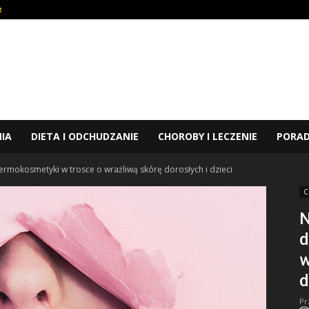
t
NIA
DIETA I ODCHUDZANIE
CHOROBY I LECZENIE
PORA
mokosmetyki w trosce o wrażliwą skórę dorosłych i dzieci
C
d
w
d
Pr