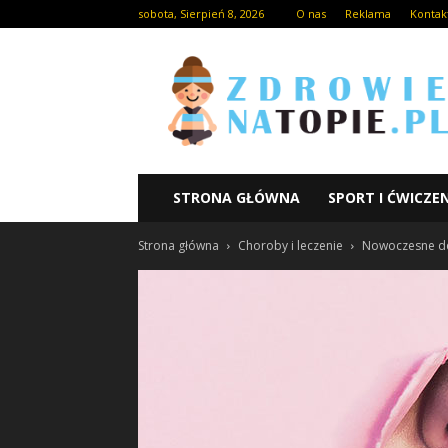
sobota, Sierpień 8, 2026
O nas
Reklama
Kontak
STRONA GŁÓWNA
SPORT I ĆWICZE
Strona główna
Choroby i leczenie
Nowoczesne der