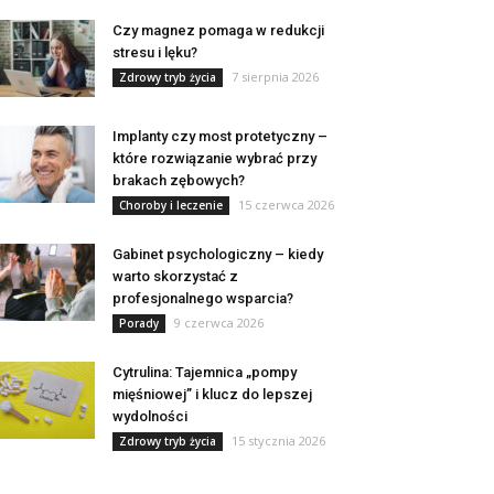
Czy magnez pomaga w redukcji
stresu i lęku?
7 sierpnia 2026
Zdrowy tryb życia
Implanty czy most protetyczny –
które rozwiązanie wybrać przy
brakach zębowych?
15 czerwca 2026
Choroby i leczenie
Gabinet psychologiczny – kiedy
warto skorzystać z
profesjonalnego wsparcia?
9 czerwca 2026
Porady
Cytrulina: Tajemnica „pompy
mięśniowej” i klucz do lepszej
wydolności
15 stycznia 2026
Zdrowy tryb życia