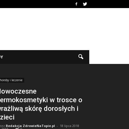
DY
horoby i leczenie
Nowoczesne
ermokosmetyki w trosce o
rażliwą skórę dorosłych i
zieci
zez
Redakcja ZdrowieNaTopie.pl
-
18 lipca 2018
2663
0