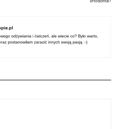
ortodonta?
pie.pl
ego odżywiania i ćwiczeń, ale wiecie co? Było warto,
 teraz postanowiłam zarazić innych swoją pasją :-)