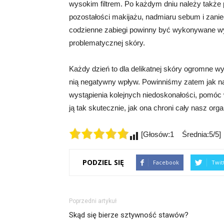
wysokim filtrem. Po każdym dniu należy także
pozostałości makijażu, nadmiaru sebum i zani
codzienne zabiegi powinny być wykonywane wyj
problematycznej skóry.
Każdy dzień to dla delikatnej skóry ogromne w
nią negatywny wpływ. Powinniśmy zatem jak na
wystąpienia kolejnych niedoskonałości, pomóc
ją tak skutecznie, jak ona chroni cały nasz or
[Głosów:1 Średnia:5/5]
PODZIEL SIĘ
Facebook
Twit
Poprzedni artykuł
Skąd się bierze sztywność stawów?