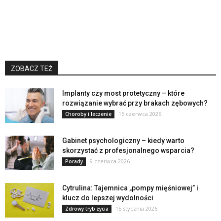
ZOBACZ TEŻ
Implanty czy most protetyczny – które
rozwiązanie wybrać przy brakach zębowych?
15 czerwca 2026
Choroby i leczenie
Gabinet psychologiczny – kiedy warto
skorzystać z profesjonalnego wsparcia?
9 czerwca 2026
Porady
Cytrulina: Tajemnica „pompy mięśniowej” i
klucz do lepszej wydolności
15 stycznia 2026
Zdrowy tryb życia