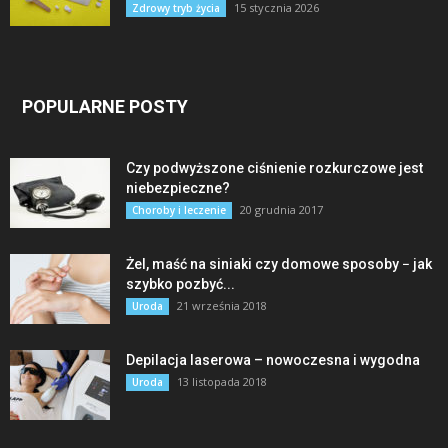
15 stycznia 2026
Zdrowy tryb życia
POPULARNE POSTY
Czy podwyższone ciśnienie rozkurczowe jest
niebezpieczne?
20 grudnia 2017
Choroby i leczenie
Żel, maść na siniaki czy domowe sposoby − jak
szybko pozbyć...
21 września 2018
Uroda
Depilacja laserowa – nowoczesna i wygodna
13 listopada 2018
Uroda