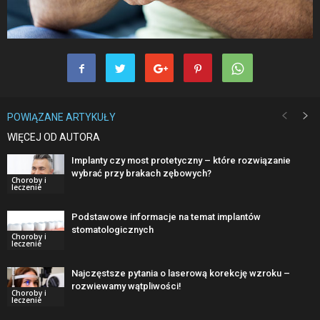
POWIĄZANE ARTYKUŁY
WIĘCEJ OD AUTORA
Implanty czy most protetyczny – które rozwiązanie
wybrać przy brakach zębowych?
Choroby i
leczenie
Podstawowe informacje na temat implantów
stomatologicznych
Choroby i
leczenie
Najczęstsze pytania o laserową korekcję wzroku –
rozwiewamy wątpliwości!
Choroby i
leczenie