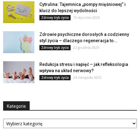
Cytrulina: Tajemnica „pompy mięśniowej” i
klucz do lepszej wydolności
15 stycznia 2026
Zdrowy tryb życia
Zdrowie psychiczne dorosłych a codzienny
styl życia – dlaczego regeneracja to...
22 grudnia 2025
Zdrowy tryb życia
Redukcja stresu i napięć – jak refleksologia
wpływa na układ nerwowy?
24 listopada 2025
Zdrowy tryb życia
Kategorie
Kategorie