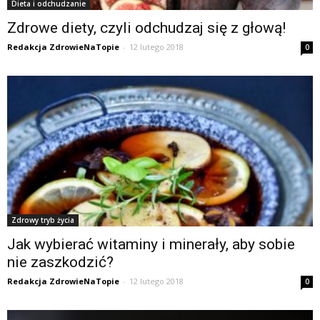
Dieta i odchudzanie
Zdrowe diety, czyli odchudzaj się z głową!
Redakcja ZdrowieNaTopie
-
12 lutego 2018
0
Zdrowy tryb życia
Jak wybierać witaminy i minerały, aby sobie
nie zaszkodzić?
Redakcja ZdrowieNaTopie
-
12 lutego 2018
0