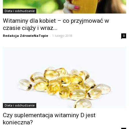
Dieta i odchudzanie
Witaminy dla kobiet – co przyjmować w
czasie ciąży i wraz...
Redakcja ZdrowieNaTopie
-
1 lutego 2018
0
Dieta i odchudzanie
Czy suplementacja witaminy D jest
konieczna?