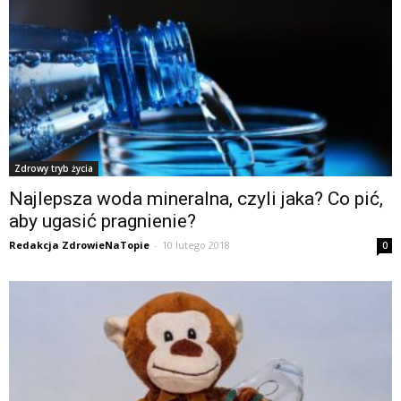
Zdrowy tryb życia
Najlepsza woda mineralna, czyli jaka? Co pić,
aby ugasić pragnienie?
Redakcja ZdrowieNaTopie
-
10 lutego 2018
0