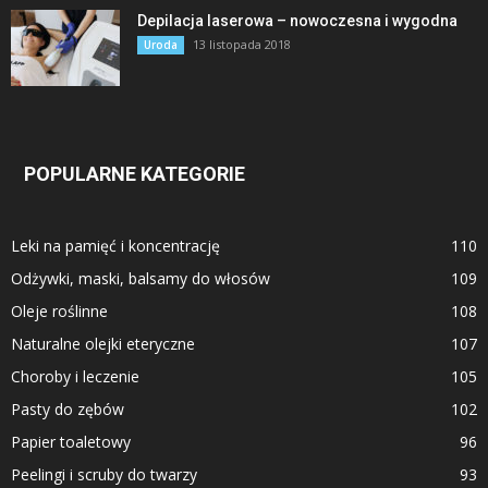
Depilacja laserowa – nowoczesna i wygodna
13 listopada 2018
Uroda
POPULARNE KATEGORIE
Leki na pamięć i koncentrację
110
Odżywki, maski, balsamy do włosów
109
Oleje roślinne
108
Naturalne olejki eteryczne
107
Choroby i leczenie
105
Pasty do zębów
102
Papier toaletowy
96
Peelingi i scruby do twarzy
93