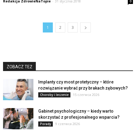
Redakcja ZdrowieNaTopie
-
31 stycznia 2018
0
1
2
3
ZOBACZ TEŻ
Implanty czy most protetyczny – które
rozwiązanie wybrać przy brakach zębowych?
15 czerwca 2026
Choroby i leczenie
Gabinet psychologiczny – kiedy warto
skorzystać z profesjonalnego wsparcia?
9 czerwca 2026
Porady