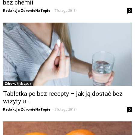
bez chemii
Redakcja ZdrowieNaTopie
-
7 lutego 2018
0
Zdrowy tryb życia
Tabletka po bez recepty – jak ją dostać bez
wizyty u...
Redakcja ZdrowieNaTopie
-
6 lutego 2018
0