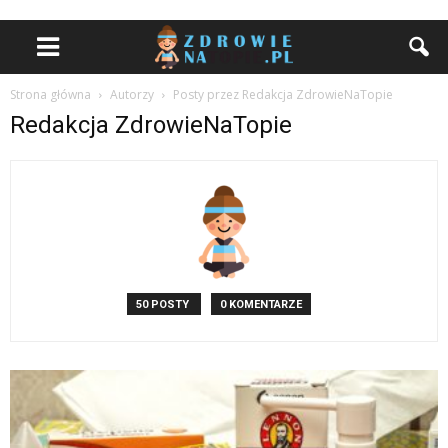
Strona główna
Autorzy
Posty przez Redakcja ZdrowieNaTopie
Redakcja ZdrowieNaTopie
50 POSTY
0 KOMENTARZE