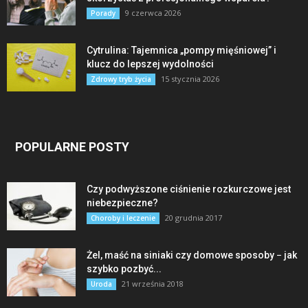
9 czerwca 2026
Porady
Cytrulina: Tajemnica „pompy mięśniowej” i
klucz do lepszej wydolności
15 stycznia 2026
Zdrowy tryb życia
POPULARNE POSTY
Czy podwyższone ciśnienie rozkurczowe jest
niebezpieczne?
20 grudnia 2017
Choroby i leczenie
Żel, maść na siniaki czy domowe sposoby − jak
szybko pozbyć...
21 września 2018
Uroda