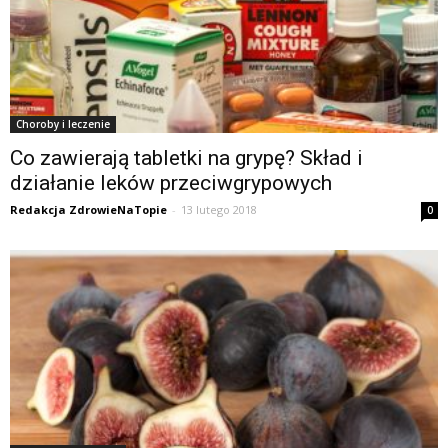
Choroby i leczenie
Co zawierają tabletki na grypę? Skład i
działanie leków przeciwgrypowych
Redakcja ZdrowieNaTopie
-
13 lutego 2018
0