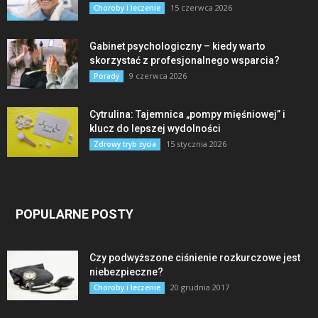
15 czerwca 2026
Choroby i leczenie
Gabinet psychologiczny – kiedy warto
skorzystać z profesjonalnego wsparcia?
9 czerwca 2026
Porady
Cytrulina: Tajemnica „pompy mięśniowej” i
klucz do lepszej wydolności
15 stycznia 2026
Zdrowy tryb życia
POPULARNE POSTY
Czy podwyższone ciśnienie rozkurczowe jest
niebezpieczne?
20 grudnia 2017
Choroby i leczenie