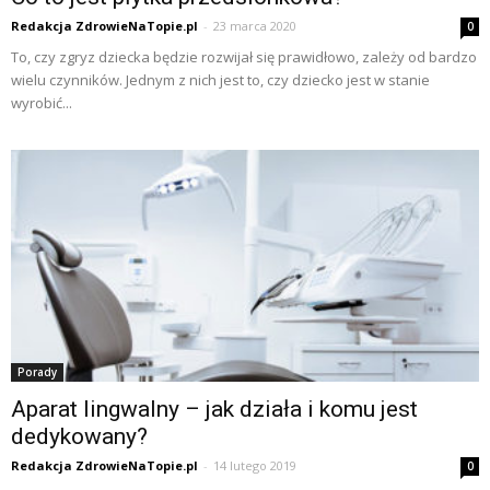
Redakcja ZdrowieNaTopie.pl
-
23 marca 2020
0
To, czy zgryz dziecka będzie rozwijał się prawidłowo, zależy od bardzo
wielu czynników. Jednym z nich jest to, czy dziecko jest w stanie
wyrobić...
Porady
Aparat lingwalny – jak działa i komu jest
dedykowany?
Redakcja ZdrowieNaTopie.pl
-
14 lutego 2019
0