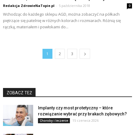
Redakcja ZdrowieNaTopie.pl
-
5 października 2018
0
Wchodząc do każdego sklepu AGD, można zobaczyć na półkach
piętrzące się patelnię w różnych kolorach i rozmiarach. Różnią się
rączką, materiałem i powłokami do...
1
2
3
ZOBACZ TEŻ
Implanty czy most protetyczny – które
rozwiązanie wybrać przy brakach zębowych?
15 czerwca 2026
Choroby i leczenie