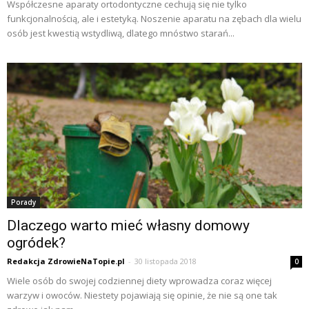
Współczesne aparaty ortodontyczne cechują się nie tylko
funkcjonalnością, ale i estetyką. Noszenie aparatu na zębach dla wielu
osób jest kwestią wstydliwą, dlatego mnóstwo starań...
Porady
Dlaczego warto mieć własny domowy
ogródek?
Redakcja ZdrowieNaTopie.pl
-
30 listopada 2018
0
Wiele osób do swojej codziennej diety wprowadza coraz więcej
warzyw i owoców. Niestety pojawiają się opinie, że nie są one tak