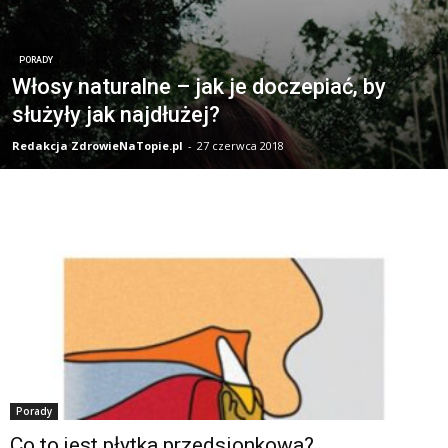
PORADY
Włosy naturalne – jak je doczepiać, by
służyły jak najdłużej?
Redakcja ZdrowieNaTopie.pl
-
27 czerwca 2018
Porady
Co to jest płytka przedsionkowa?