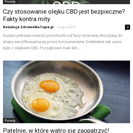
Porady
Czy stosowanie olejku CBD jest bezpieczne?
Fakty kontra mity
Redakcja ZdrowieNaTopie.pl
-
4 lipca 2019
0
Każda rynkowa nowość przechodzi od fazy rynkowej ekscytacji do
etapu weryfikowania jej przez konsumentów. Dokładnie tak samo
było z olejkiem CBD. Początkowo mało kto...
Porady
Patelnie, w które watro się zaopatrzyć!