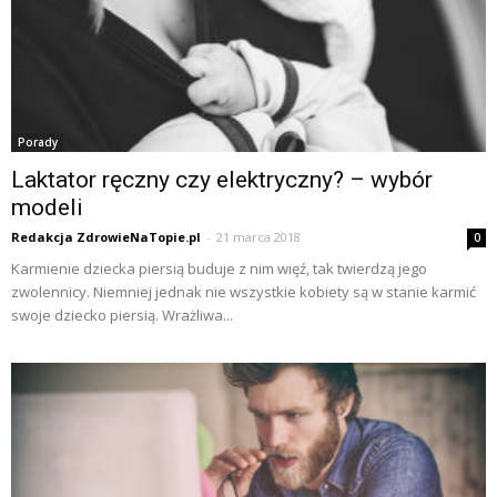
Porady
Laktator ręczny czy elektryczny? – wybór
modeli
Redakcja ZdrowieNaTopie.pl
-
21 marca 2018
0
Karmienie dziecka piersią buduje z nim więź, tak twierdzą jego
zwolennicy. Niemniej jednak nie wszystkie kobiety są w stanie karmić
swoje dziecko piersią. Wrażliwa...