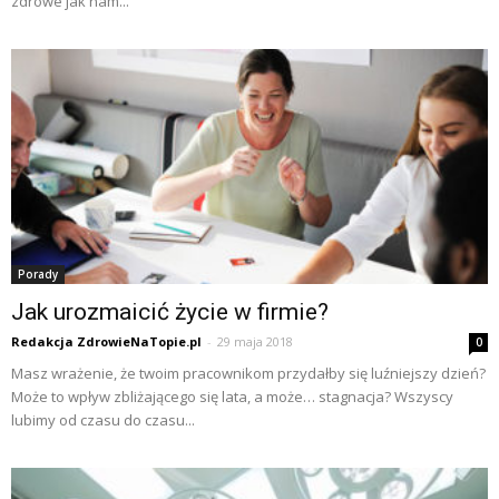
zdrowe jak nam...
Porady
Jak urozmaicić życie w firmie?
Redakcja ZdrowieNaTopie.pl
-
29 maja 2018
0
Masz wrażenie, że twoim pracownikom przydałby się luźniejszy dzień?
Może to wpływ zbliżającego się lata, a może… stagnacja? Wszyscy
lubimy od czasu do czasu...