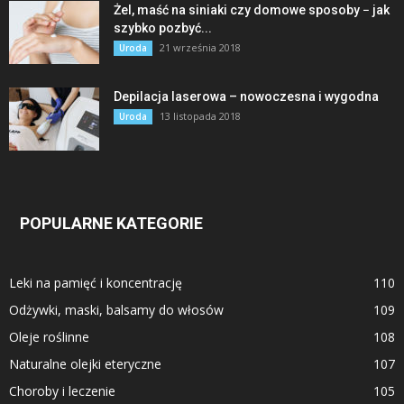
Żel, maść na siniaki czy domowe sposoby − jak
szybko pozbyć...
21 września 2018
Uroda
Depilacja laserowa – nowoczesna i wygodna
13 listopada 2018
Uroda
POPULARNE KATEGORIE
Leki na pamięć i koncentrację
110
Odżywki, maski, balsamy do włosów
109
Oleje roślinne
108
Naturalne olejki eteryczne
107
Choroby i leczenie
105