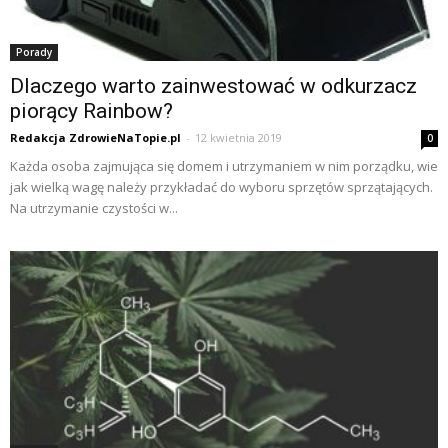
Porady
Dlaczego warto zainwestować w odkurzacz
piorący Rainbow?
Redakcja ZdrowieNaTopie.pl
-
12 kwietnia 2019
0
Każda osoba zajmująca się domem i utrzymaniem w nim porządku, wie
jak wielką wagę należy przykładać do wyboru sprzętów sprzątających.
Na utrzymanie czystości w...