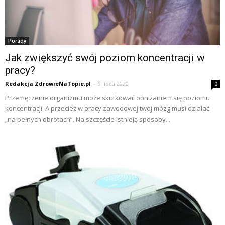
Porady
Jak zwiększyć swój poziom koncentracji w
pracy?
Redakcja ZdrowieNaTopie.pl
-
9 lipca 2020
0
Przemęczenie organizmu może skutkować obniżaniem się poziomu
koncentracji. A przecież w pracy zawodowej twój mózg musi działać
„na pełnych obrotach”. Na szczęście istnieją sposoby...