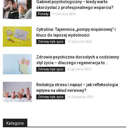
Gabinet psychologiczny – kiedy warto
skorzystać z profesjonalnego wsparcia?
9 czerwca 2026
Porady
Cytrulina: Tajemnica „pompy mięśniowej” i
klucz do lepszej wydolności
15 stycznia 2026
Zdrowy tryb życia
Zdrowie psychiczne dorosłych a codzienny
styl życia – dlaczego regeneracja to...
22 grudnia 2025
Zdrowy tryb życia
Redukcja stresu i napięć – jak refleksologia
wpływa na układ nerwowy?
24 listopada 2025
Zdrowy tryb życia
Kategorie