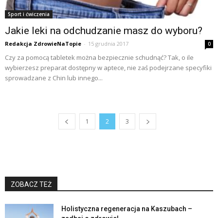
Sport i ćwiczenia
Jakie leki na odchudzanie masz do wyboru?
Redakcja ZdrowieNaTopie
-
15 grudnia 2017
0
Czy za pomocą tabletek można bezpiecznie schudnąć? Tak, o ile
wybierzesz preparat dostępny w aptece, nie zaś podejrzane specyfiki
sprowadzane z Chin lub innego...
1
2
3
ZOBACZ TEŻ
Holistyczna regeneracja na Kaszubach –