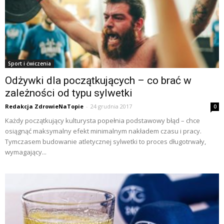
Sport i ćwiczenia
Odżywki dla początkujących – co brać w
zależności od typu sylwetki
Redakcja ZdrowieNaTopie
-
24 grudnia 2017
0
Każdy początkujący kulturysta popełnia podstawowy błąd – chce
osiągnąć maksymalny efekt minimalnym nakładem czasu i pracy.
Tymczasem budowanie atletycznej sylwetki to proces długotrwały,
wymagający...