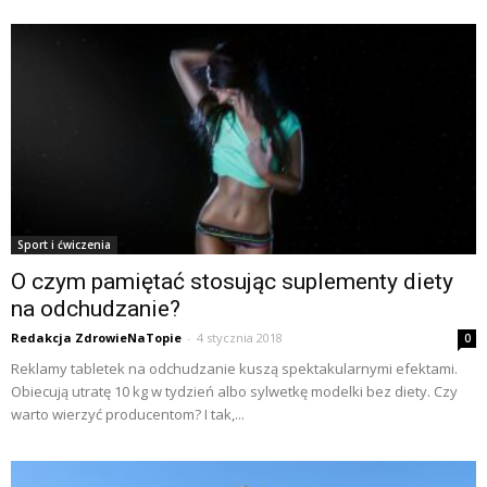
Sport i ćwiczenia
O czym pamiętać stosując suplementy diety
na odchudzanie?
Redakcja ZdrowieNaTopie
-
4 stycznia 2018
0
Reklamy tabletek na odchudzanie kuszą spektakularnymi efektami.
Obiecują utratę 10 kg w tydzień albo sylwetkę modelki bez diety. Czy
warto wierzyć producentom? I tak,...