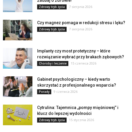
zadbaj o zdrowie!
7 sierpnia 2026
Zdrowy tryb życia
Czy magnez pomaga w redukcji stresu i lęku?
7 sierpnia 2026
Zdrowy tryb życia
Implanty czy most protetyczny – które
rozwiązanie wybrać przy brakach zębowych?
15 czerwca 2026
Choroby i leczenie
Gabinet psychologiczny – kiedy warto
skorzystać z profesjonalnego wsparcia?
9 czerwca 2026
Porady
Cytrulina: Tajemnica „pompy mięśniowej” i
klucz do lepszej wydolności
15 stycznia 2026
Zdrowy tryb życia