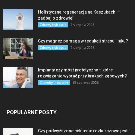
Holistyczna regeneracja na Kaszubach –
zadbaj o zdrowie!
7 sierpnia 2026
Zdrowy tryb życia
Czy magnez pomaga w redukcji stresu i lęku?
7 sierpnia 2026
Zdrowy tryb życia
Implanty czy most protetyczny – które
rozwiązanie wybrać przy brakach zębowych?
15 czerwca 2026
Choroby i leczenie
POPULARNE POSTY
Czy podwyższone ciśnienie rozkurczowe jest