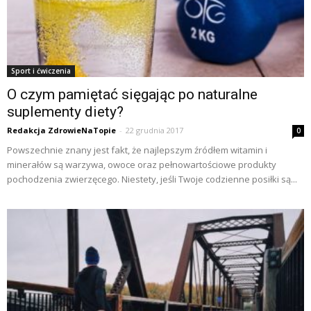
Sport i ćwiczenia
O czym pamiętać sięgając po naturalne
suplementy diety?
Redakcja ZdrowieNaTopie
-
22 grudnia 2017
0
Powszechnie znany jest fakt, że najlepszym źródłem witamin i
minerałów są warzywa, owoce oraz pełnowartościowe produkty
pochodzenia zwierzęcego. Niestety, jeśli Twoje codzienne posiłki są...