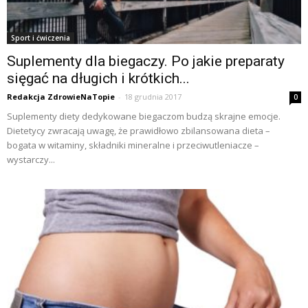
Sport i ćwiczenia
Suplementy dla biegaczy. Po jakie preparaty
sięgać na długich i krótkich...
Redakcja ZdrowieNaTopie
-
18 grudnia 2017
0
Suplementy diety dedykowane biegaczom budzą skrajne emocje.
Dietetycy zwracają uwagę, że prawidłowo zbilansowana dieta –
bogata w witaminy, składniki mineralne i przeciwutleniacze –
wystarczy...