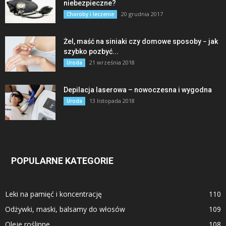
niebezpieczne?
20 grudnia 2017
Choroby i leczenie
Żel, maść na siniaki czy domowe sposoby − jak
szybko pozbyć...
21 września 2018
Uroda
Depilacja laserowa – nowoczesna i wygodna
13 listopada 2018
Uroda
POPULARNE KATEGORIE
Leki na pamięć i koncentrację
110
Odżywki, maski, balsamy do włosów
109
Oleje roślinne
108