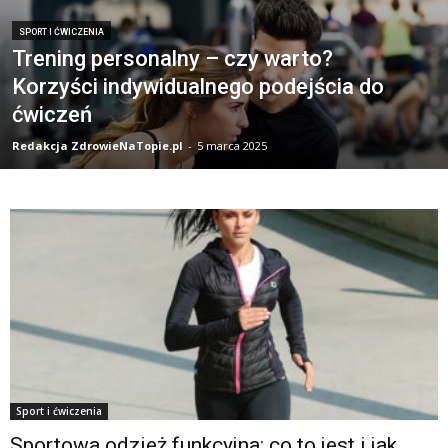
SPORT I ĆWICZENIA
Trening personalny – czy warto?
Korzyści indywidualnego podejścia do
ćwiczeń
Redakcja ZdrowieNaTopie.pl
-
5 marca 2025
Sport i ćwiczenia
Sportowa odzież funkcyjna: co to jest i jak